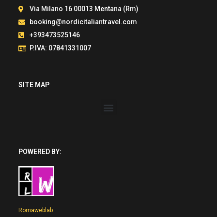
Via Milano 16 00013 Mentana (Rm)
booking@nordicitaliantravel.com
+393473525146
P.IVA: 07841331007
SITE MAP
POWERED BY:
Romaweblab