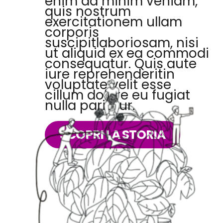
enim ad minim veniam,
quis nostrum
exercitationem ullam
corporis
suscipitlaboriosam, nisi
ut aliquid ex ea commodi
consequatur. Quis aute
iure reprehenderitin
voluptate velit esse
cillum dolore eu fugiat
nulla pariatur.
SCOPRI LA STORIA